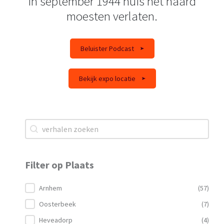
in september 1944 huis het haard
moesten verlaten.
Beluister Podcast
Bekijk expo locatie
Zoek
Search content
Filter op Plaats
Filter op Plaats
Arnhem
(57)
Oosterbeek
(7)
Heveadorp
(4)