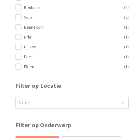
Renkum
(2)
Velp
(2)
Bennekom
(1)
Driel
(1)
Duiven
(1)
Ede
(1)
Elden
(1)
Filter op Locatie
Filter op Locatie
Filter op Locatie
Filter op Onderwerp