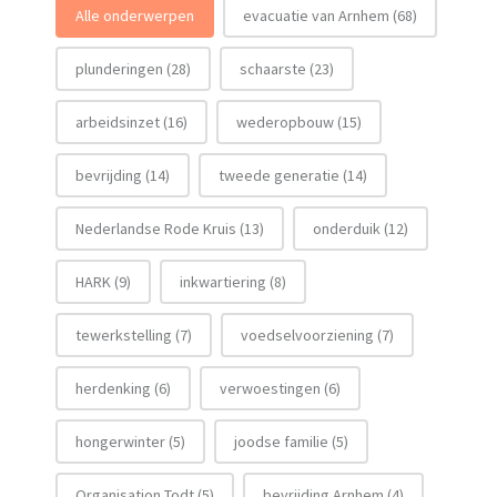
Filter op Onderwerp
Alle onderwerpen
evacuatie van Arnhem
(68)
plunderingen
(28)
schaarste
(23)
arbeidsinzet
(16)
wederopbouw
(15)
bevrijding
(14)
tweede generatie
(14)
Nederlandse Rode Kruis
(13)
onderduik
(12)
HARK
(9)
inkwartiering
(8)
tewerkstelling
(7)
voedselvoorziening
(7)
herdenking
(6)
verwoestingen
(6)
hongerwinter
(5)
joodse familie
(5)
Organisation Todt
(5)
bevrijding Arnhem
(4)