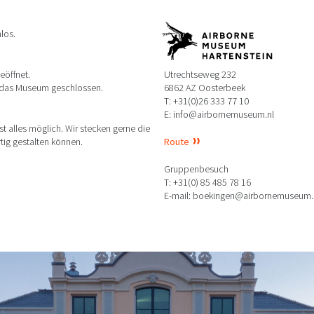
los.
Utrechtseweg 232
eöffnet.
6862 AZ Oosterbeek
t das Museum geschlossen.
T: +31(0)26 333 77 10
E: info@airbornemuseum.nl
 alles möglich. Wir stecken gerne die
Route
tig gestalten können.
Gruppenbesuch
T: +31(0) 85 485 78 16
E-mail: boekingen@airbornemuseum.