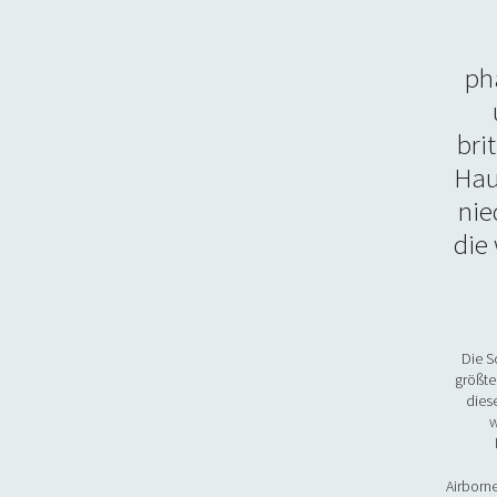
ph
bri
Hau
nie
die
Die S
größte
dies
w
Airborn