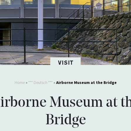
VISIT
Home
»
*** Deutsch ***
»
Airborne Museum at the Bridge
irborne Museum at t
Bridge