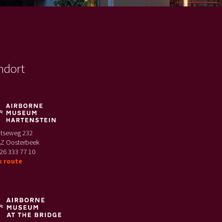
ndort
htseweg 232
AZ Oosterbeek
26 333 77 10
k route