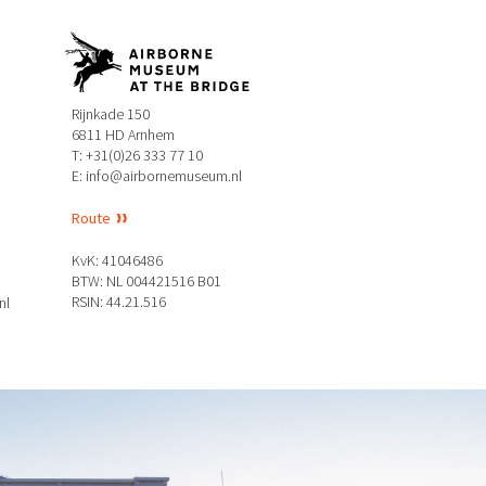
Rijnkade 150
6811 HD Arnhem
T: +31(0)26 333 77 10
E: info@airbornemuseum.nl
Route
KvK: 41046486
BTW: NL 004421516 B01
RSIN: 44.21.516
nl