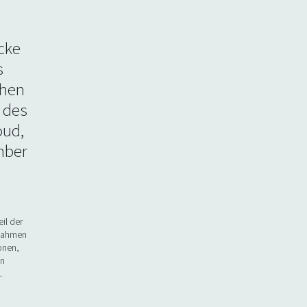
cke
s
chen
 des
oud,
mber
il der
 Rahmen
onen,
on
…