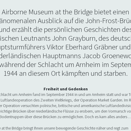
Airborne Museum at the Bridge bietet einen
änomenalen Ausblick auf die John-Frost-Brü
und erzählt die persönlichen Geschichten de
tischen Leutnants John Grayburn, des deuts
ptsturmführers Viktor Eberhard Gräbner und
derländischen Hauptmanns Jacob Groenew
 während der Schlacht um Arnheim im Septe
1944 an diesem Ort kämpften und starben.
Freiheit und Gedenken
chlacht um Arnheim fand im September 1944 in und um Arnheim statt und war Te
 Luftlandeoperation des Zweiten Weltkriegs, der Operation Market Garden. Im
er Operation versuchten polnische, britische und amerikanische Luftlandedivisi
ichtige Brücken über niederländische Flüsse zu erobern, um den Vormarsch v
Bodentruppen über diese Brücken zu ermöglichen. Doch es kam alles anders 
e at the Bridge bringt Ihnen unsere bewegende Geschichte näher und regt zum