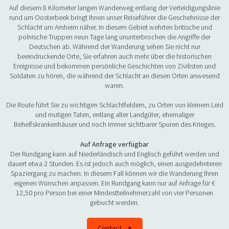
Auf diesem 8 Kilometer langen Wanderweg entlang der Verteidigungslinie
rund um Oosterbeek bringt Ihnen unser Reiseführer die Geschehnisse der
Schlacht um Arnheim näher. In diesem Gebiet wehrten britische und
polnische Truppen neun Tage lang ununterbrochen die Angriffe der
Deutschen ab. Während der Wanderung sehen Sie nicht nur
beeindruckende Orte, Sie erfahren auch mehr über die historischen
Ereignisse und bekommen persönliche Geschichten von Zivilisten und
Soldaten zu hören, die während der Schlacht an diesen Orten anwesend
waren.
Die Route führt Sie zu wichtigen Schlachtfeldern, zu Orten von kleinem Leid
und mutigen Taten, entlang alter Landgüter, ehemaliger
Behelfskrankenhäuser und noch immer sichtbarer Spuren des Krieges.
Auf Anfrage verfügbar
Der Rundgang kann auf Niederländisch und Englisch geführt werden und
dauert etwa 2 Stunden. Es ist jedoch auch möglich, einen ausgedehnteren
Spaziergang zu machen. In diesem Fall können wir die Wanderung Ihren
eigenen Wünschen anpassen. Ein Rundgang kann nur auf Anfrage für €
12,50 pro Person bei einer Mindestteilnehmerzahl von vier Personen
gebucht werden.
Contact