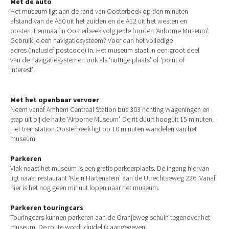
Met de auto
Het museum ligt aan de rand van Oosterbeek op tien minuten
afstand van de A50 uit het zuiden en de A12 uit het westen en
oosten. Eenmaal in Oosterbeek volg je de borden ‘Airborne Museum’.
Gebruik je een navigatiesysteem? Voer dan het volledige
adres (inclusief postcode) in. Het museum staat in een groot deel
van de navigatiesystemen ook als ‘nuttige plaats’ of ‘point of
interest’.
Met het openbaar vervoer
Neem vanaf Arnhem Centraal Station bus 303 richting Wageningen en
stap uit bij de halte ‘Airborne Museum’. De rit duurt hooguit 15 minuten.
Het treinstation Oosterbeek ligt op 10 minuten wandelen van het
museum.
Parkeren
Vlak naast het museum is een gratis parkeerplaats. De ingang hiervan
ligt naast restaurant ‘Klein Hartenstein’ aan de Utrechtseweg 226. Vanaf
hier is het nog geen minuut lopen naar het museum.
Parkeren touringcars
Touringcars kunnen parkeren aan de Oranjeweg schuin tegenover het
museum. De route wordt duidelijk aangegeven.