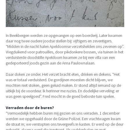
In Beekbergen werden ze opgevangen op een boerderij. Later kwamen
daar nog twee oudere joodse stellen bij: vijftigers en zeventigers.
“Midden in de nacht halen Apeldoornse verzetshelden ons zevenen op”.
Wegduikend voor patrouilles, door pikdonkere bossen, via tuinen in het
verduisterde doodstille Apeldoorn kwamen ze bij een villa van een
gedeporteerd joods gezin aan de Anna Paulownalaan.
Daar doken ze onder. Het verzet bracht eten, drinken en dekens. “Het
was er totaal verduisterd. De gordijnen moesten dicht blijven, we
mochten niet stoken, geen geluid maken. Er stond altijd iemand op de
uitkijk bij de voordeur. Ik herinner me ruzies. En dodelijke verveling: er
was geen speelgoed”. Fred mocht in de goed beboste tuin spelen.
Verraden door de buren?
“Vermoedelijk hebben buren mij gezien en ons verraden. 1 december
werden we opgehaald door de Grüne Polizei. Een vrachtwagen kwam
de straat in; we verstopten ons tevergeefs in kasten. Er werd op de deur
gebonkt, daarna werd die ingetrapt. Als voddenbalen en met