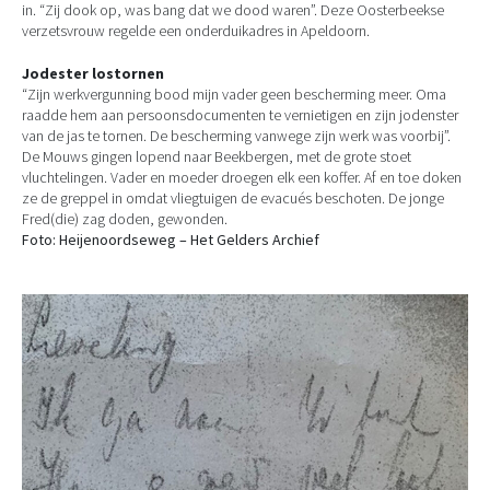
in. “Zij dook op, was bang dat we dood waren”. Deze Oosterbeekse
verzetsvrouw regelde een onderduikadres in Apeldoorn.
Jodester lostornen
“Zijn werkvergunning bood mijn vader geen bescherming meer. Oma
raadde hem aan persoonsdocumenten te vernietigen en zijn jodenster
van de jas te tornen. De bescherming vanwege zijn werk was voorbij”.
De Mouws gingen lopend naar Beekbergen, met de grote stoet
vluchtelingen. Vader en moeder droegen elk een koffer. Af en toe doken
ze de greppel in omdat vliegtuigen de evacués beschoten. De jonge
Fred(die) zag doden, gewonden.
Foto: Heijenoordseweg – Het Gelders Archief