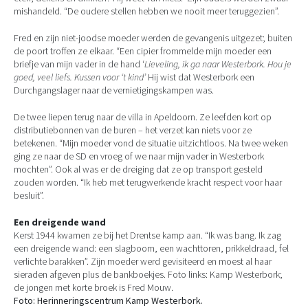
mishandeld. “De oudere stellen hebben we nooit meer teruggezien”.
Fred en zijn niet-joodse moeder werden de gevangenis uitgezet; buiten
de poort troffen ze elkaar. “Een cipier frommelde mijn moeder een
briefje van mijn vader in de hand ‘
Lieveling, ik ga naar Westerbork. Hou je
goed, veel liefs. Kussen voor ‘t kind’
Hij wist dat Westerbork een
Durchgangslager naar de vernietigingskampen was.
De twee liepen terug naar de villa in Apeldoorn. Ze leefden kort op
distributiebonnen van de buren – het verzet kan niets voor ze
betekenen. “Mijn moeder vond de situatie uitzichtloos. Na twee weken
ging ze naar de SD en vroeg of we naar mijn vader in Westerbork
mochten”. Ook al was er de dreiging dat ze op transport gesteld
zouden worden. “Ik heb met terugwerkende kracht respect voor haar
besluit”.
Een dreigende wand
Kerst 1944 kwamen ze bij het Drentse kamp aan. “Ik was bang. Ik zag
een dreigende wand: een slagboom, een wachttoren, prikkeldraad, fel
verlichte barakken”. Zijn moeder werd gevisiteerd en moest al haar
sieraden afgeven plus de bankboekjes. Foto links: Kamp Westerbork;
de jongen met korte broek is Fred Mouw.
Foto: Herinneringscentrum Kamp Westerbork.