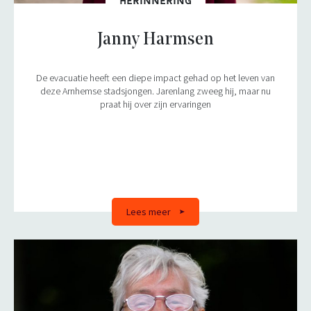
HERINNERING
Janny Harmsen
De evacuatie heeft een diepe impact gehad op het leven van
deze Arnhemse stadsjongen. Jarenlang zweeg hij, maar nu
praat hij over zijn ervaringen
Lees meer