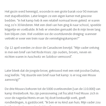
Het gezin werd herenigd, woonde in een grote barak voor 90 mensen
met stapelbedden. Later kregen ze een eigen kamer met gewone
bedden. “In het kamp heb ik een relatief normaal leven geleid: er waren
nog zo’n 30 kinderen. Met een deel van hen ging ik naar school, speelde
krijgertje en voetbalde. Ik heb er vrienden gemaakt die ik mijn leven lang
ben blijven zien. Wel voelden we de voortdurende dreiging: wanneer
vertrekt er weer een trein naar de vernietigingskampen?”
Op 12 april werden ze door de Canadezen bevrijd. “Mijn vader ontving
in mei een brief van het Rode Kruis: zijn ouders, broers, neven en
nichten waren in Auschwitz en Sobibor vermoord”.
Later bleek dat de jongste broer, getrouwd met een niet-joodse Duitse,
nog leefde. “Hij stuurde een brief naar het kamp: is er nog een Mouw
aanwezig?”
De drie Mouws behoren tot de 5000 overlevenden [van de 110.000] van
kamp Westerbork. Na zijn pensionering zet fiscalist Fred Mouw zich in
voor de nagedachtenis ervan: hij doet bestuurlijk werk, geeft
rondleidingen, is gastdocent. “Ik ben er nu kind aan huis. Mijn vader zou