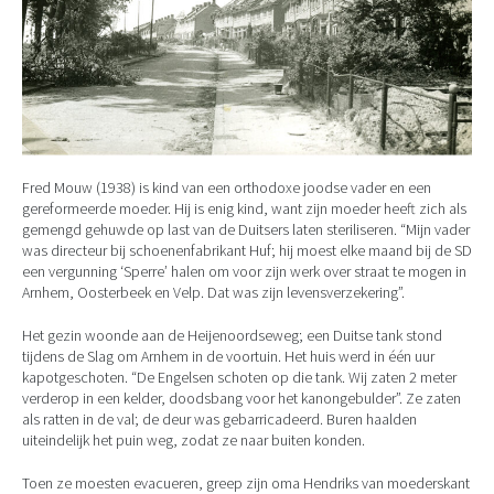
Fred Mouw (1938) is kind van een orthodoxe joodse vader en een
gereformeerde moeder. Hij is enig kind, want zijn moeder heeft zich als
gemengd gehuwde op last van de Duitsers laten steriliseren. “Mijn vader
was directeur bij schoenenfabrikant Huf; hij moest elke maand bij de SD
een vergunning ‘Sperre’ halen om voor zijn werk over straat te mogen in
Arnhem, Oosterbeek en Velp. Dat was zijn levensverzekering”.
Het gezin woonde aan de Heijenoordseweg; een Duitse tank stond
tijdens de Slag om Arnhem in de voortuin. Het huis werd in één uur
kapotgeschoten. “De Engelsen schoten op die tank. Wij zaten 2 meter
verderop in een kelder, doodsbang voor het kanongebulder”. Ze zaten
als ratten in de val; de deur was gebarricadeerd. Buren haalden
uiteindelijk het puin weg, zodat ze naar buiten konden.
Toen ze moesten evacueren, greep zijn oma Hendriks van moederskant