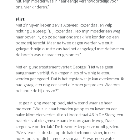
hut. Mijn moeder was in haar eentje verantwoordelijk voor
ons, vier kinderen.”
Flirt
Met z’n vijven liepen ze via Alteveer, Rozendaal en Velp
richting De Steeg. “Bij Rozendaal liep mijn moeder een weg
naar boven in, op zoek naar onderdak. We konden op een
boerderij terecht. Maar na twee dagen werden we eruit
gekegeld: mijn oudste zus had het aangelegd met de boer en
de boerin was daarachter gekomen.”
Met enig understatement vertelt George: “Het was geen
aangenaam verblijf. We kregen niets of weinig te eten,
werden genegeerd. Dat is het ergste wat je kan overkomen. Ik
had graag later nog eens met die boer gesproken. Waarom
behandelde hij ons zo?”
Het gezin ging weer op pad, niet wetend waar ze heen
moesten. “We zijn naar beneden gelopen en kwamen een
halve kilometer verder uit op Hoofdstraat 46 in De Steeg: een
paardenstal die grensde aan de doorgaande weg. Daar
kregen we onderdak.” De bewoner kregen ze nooit gezien.
“We sliepen in de stal, op de kale betonnen vloer, in een
hoek, op stro, dicht tegen elkaar aan. Er was geen water,