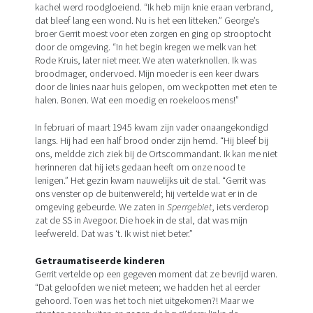
kachel werd roodgloeiend. “Ik heb mijn knie eraan verbrand,
dat bleef lang een wond. Nu is het een litteken.” George’s
broer Gerrit moest voor eten zorgen en ging op strooptocht
door de omgeving. “In het begin kregen we melk van het
Rode Kruis, later niet meer. We aten waterknollen. Ik was
broodmager, ondervoed. Mijn moeder is een keer dwars
door de linies naar huis gelopen, om weckpotten met eten te
halen. Bonen. Wat een moedig en roekeloos mens!”
In februari of maart 1945 kwam zijn vader onaangekondigd
langs. Hij had een half brood onder zijn hemd. “Hij bleef bij
ons, meldde zich ziek bij de Ortscommandant. Ik kan me niet
herinneren dat hij iets gedaan heeft om onze nood te
lenigen.” Het gezin kwam nauwelijks uit de stal. “Gerrit was
ons venster op de buitenwereld; hij vertelde wat er in de
omgeving gebeurde. We zaten in
Sperrgebiet
, iets verderop
zat de SS in Avegoor. Die hoek in de stal, dat was mijn
leefwereld. Dat was ‘t. Ik wist niet beter.”
Getraumatiseerde kinderen
Gerrit vertelde op een gegeven moment dat ze bevrijd waren.
“Dat geloofden we niet meteen; we hadden het al eerder
gehoord. Toen was het toch niet uitgekomen?! Maar we