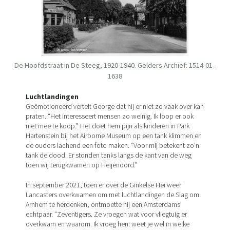
De Hoofdstraat in De Steeg, 1920-1940. Gelders Archief: 1514-01 -
1638
Luchtlandingen
Geëmotioneerd vertelt George dat hij er niet zo vaak over kan
praten. “Het interesseert mensen zo weinig. Ik loop er ook
niet mee te koop.” Het doet hem pijn als kinderen in Park
Hartenstein bij het Airborne Museum op een tank klimmen en
de ouders lachend een foto maken. “Voor mij betekent zo’n
tank de dood. Er stonden tanks langs de kant van de weg
toen wij terugkwamen op Heijenoord.”
In september 2021, toen er over de Ginkelse Hei weer
Lancasters overkwamen om met luchtlandingen de Slag om
Arnhem te herdenken, ontmoette hij een Amsterdams
echtpaar. “Zeventigers. Ze vroegen wat voor vliegtuig er
overkwam en waarom. Ik vroeg hen: weet je wel in welke