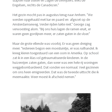
stapten naar buiten en zagen de bevrijders: links de
Engelsen, rechts de Canadezen.”
Het gezin mocht pas in augustus terug naar Arnhem. ”We
werden opgehaald met kar en paard en afgezet op de
Amsterdamseweg. Verder rijden lukte niet.” George zag
verwoesting alom. “Bij ons huis lagen de ramen eruit, er
waren geen gordijnen meer, er zaten gaten in de vloer.”
Maar de grote ellende was voorbij. Er was geen dreiging
meer. “Iedereen begon een moestuintje, er was ruilhandel. Ik
kreeg kleren toegestuurd van een oom in Amerika. Op school
zat ik in een klas vol getraumatiseerde kinderen. In de
huizenrijen zaten gaten, dan weer was een hele rij woningen
weggebombardeerd. Dat vonden we normaal. Veel gezinnen
om ons heen emigreerden. Dat was de tweede uittocht die ik
meemaakte. Weer moest ik afscheid nemen.”