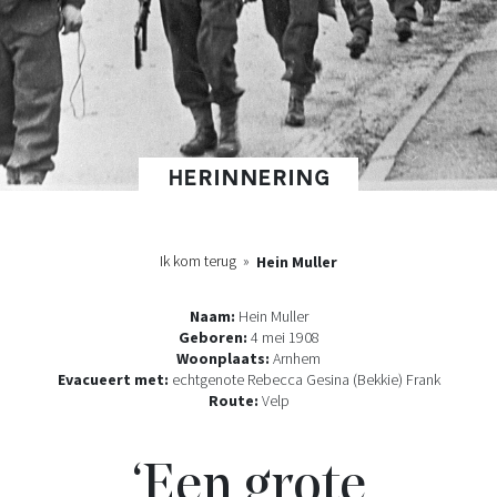
HERINNERING
Ik kom terug
»
Hein Muller
Naam:
Hein Muller
Geboren:
4 mei 1908
Woonplaats:
Arnhem
Evacueert met:
echtgenote Rebecca Gesina (Bekkie) Frank
Route:
Velp
‘Een grote