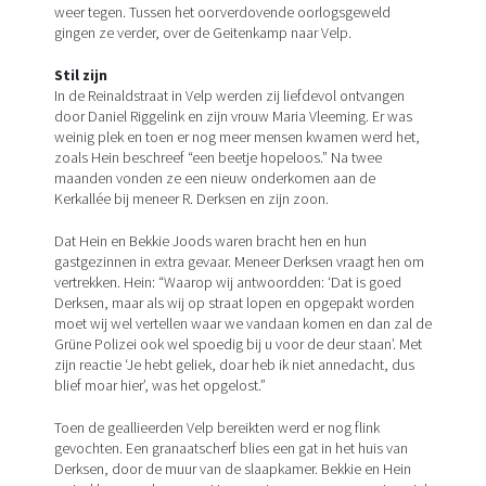
weer tegen. Tussen het oorverdovende oorlogsgeweld
gingen ze verder, over de Geitenkamp naar Velp.
Stil zijn
In de Reinaldstraat in Velp werden zij liefdevol ontvangen
door Daniel Riggelink en zijn vrouw Maria Vleeming. Er was
weinig plek en toen er nog meer mensen kwamen werd het,
zoals Hein beschreef “een beetje hopeloos.” Na twee
maanden vonden ze een nieuw onderkomen aan de
Kerkallée bij meneer R. Derksen en zijn zoon.
Dat Hein en Bekkie Joods waren bracht hen en hun
gastgezinnen in extra gevaar. Meneer Derksen vraagt hen om
vertrekken. Hein: “Waarop wij antwoordden: ‘Dat is goed
Derksen, maar als wij op straat lopen en opgepakt worden
moet wij wel vertellen waar we vandaan komen en dan zal de
Grüne Polizei ook wel spoedig bij u voor de deur staan’. Met
zijn reactie ‘Je hebt geliek, doar heb ik niet annedacht, dus
blief moar hier’, was het opgelost.”
Toen de geallieerden Velp bereikten werd er nog flink
gevochten. Een granaatscherf blies een gat in het huis van
Derksen, door de muur van de slaapkamer. Bekkie en Hein