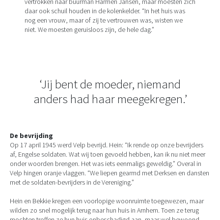
vertrokken naar buurman Harmen Jansen, maar moesten zich
daar ook schuil houden in de kolenkelder. “In het huis was
nog een vrouw, maar of zij te vertrouwen was, wisten we
niet. We moesten geruisloos zijn, de hele dag.”
‘Jij bent de moeder, niemand
anders had haar meegekregen.’
De bevrijding
Op 17 april 1945 werd Velp bevrijd. Hein: “Ik rende op onze bevrijders
af, Engelse soldaten. Wat wij toen gevoeld hebben, kan ik nu niet meer
onder woorden brengen. Het was iets eenmaligs geweldig.” Overal in
Velp hingen oranje vlaggen. “We liepen gearmd met Derksen en dansten
met de soldaten-bevrijders in de Vereniging.”
Hein en Bekkie kregen een voorlopige woonruimte toegewezen, maar
wilden zo snel mogelijk terug naar hun huis in Arnhem. Toen ze terug
mochten troffen ze hun huis onbeschadigd aan, maar wel bewoond