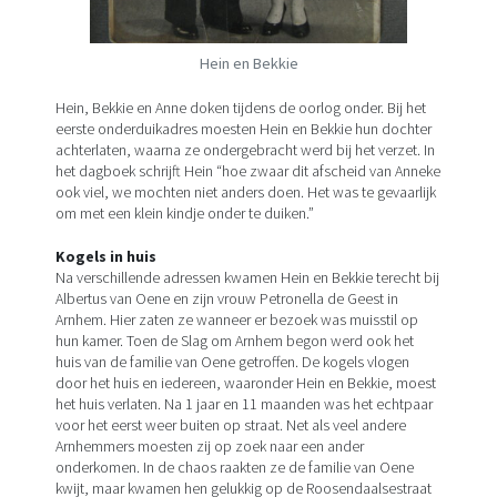
Hein en Bekkie
Hein, Bekkie en Anne doken tijdens de oorlog onder. Bij het
eerste onderduikadres moesten Hein en Bekkie hun dochter
achterlaten, waarna ze ondergebracht werd bij het verzet. In
het dagboek schrijft Hein “hoe zwaar dit afscheid van Anneke
ook viel, we mochten niet anders doen. Het was te gevaarlijk
om met een klein kindje onder te duiken.”
Kogels in huis
Na verschillende adressen kwamen Hein en Bekkie terecht bij
Albertus van Oene en zijn vrouw Petronella de Geest in
Arnhem. Hier zaten ze wanneer er bezoek was muisstil op
hun kamer. Toen de Slag om Arnhem begon werd ook het
huis van de familie van Oene getroffen. De kogels vlogen
door het huis en iedereen, waaronder Hein en Bekkie, moest
het huis verlaten. Na 1 jaar en 11 maanden was het echtpaar
voor het eerst weer buiten op straat. Net als veel andere
Arnhemmers moesten zij op zoek naar een ander
onderkomen. In de chaos raakten ze de familie van Oene
kwijt, maar kwamen hen gelukkig op de Roosendaalsestraat