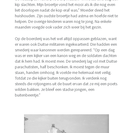
kip slachten. Mijn broertje vond het mooi als ik die nog even
liet doorlopen nadat de kop eraf was.” Moeder deed het
huishouden. Zijn oudste broertje had astma en hoefde niet te
helpen. De overige kinderen waren nog te jong. Na enkele
maanden voegde ook vader zich weer bij het gezin.
Op de boerderij was het wel altijd oppassen geblazen, want
er waren ook Duitse militairen ingekwartierd. Die hadden een
smederij waar kanonnen werden gerepareerd. “Op een dag
was er een kijker van een kanon weg en de soldaten dachten
dat ik hem had. Ik moest mee. De smederij lag vol met Duitse
parachutisten, half beschonken. Ik moest tegen de muur
staan, handen omhoog. Ik voelde me helemaal niet veilig.
Totdat ze die kijker buiten terugvonden. Ik verdenk nog
steeds die rotjongens uit de buurt ervan dat ze mij een poets
wilden bakken. Je bleef een stadse jongen, een
buitenbeentje.”