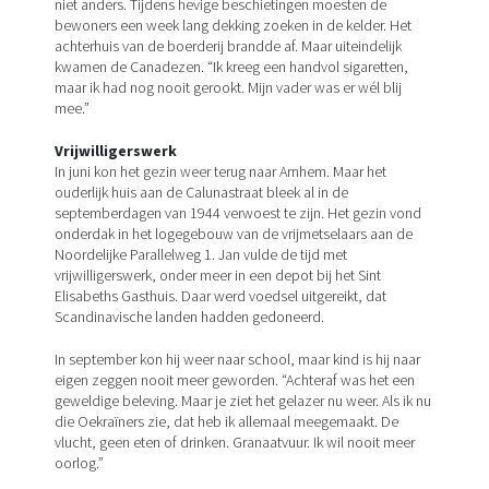
niet anders. Tijdens hevige beschietingen moesten de
bewoners een week lang dekking zoeken in de kelder. Het
achterhuis van de boerderij brandde af. Maar uiteindelijk
kwamen de Canadezen. “Ik kreeg een handvol sigaretten,
maar ik had nog nooit gerookt. Mijn vader was er wél blij
mee.”
Vrijwilligerswerk
In juni kon het gezin weer terug naar Arnhem. Maar het
ouderlijk huis aan de Calunastraat bleek al in de
septemberdagen van 1944 verwoest te zijn. Het gezin vond
onderdak in het logegebouw van de vrijmetselaars aan de
Noordelijke Parallelweg 1. Jan vulde de tijd met
vrijwilligerswerk, onder meer in een depot bij het Sint
Elisabeths Gasthuis. Daar werd voedsel uitgereikt, dat
Scandinavische landen hadden gedoneerd.
In september kon hij weer naar school, maar kind is hij naar
eigen zeggen nooit meer geworden. “Achteraf was het een
geweldige beleving. Maar je ziet het gelazer nu weer. Als ik nu
die Oekraïners zie, dat heb ik allemaal meegemaakt. De
vlucht, geen eten of drinken. Granaatvuur. Ik wil nooit meer
oorlog.”