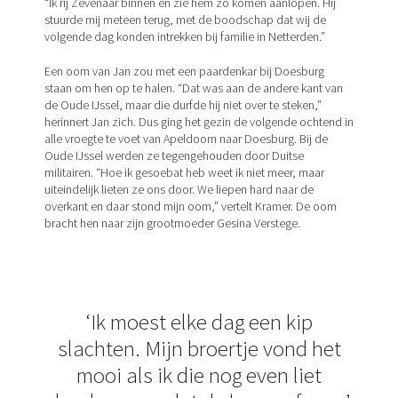
“Ik rij Zevenaar binnen en zie hem zo komen aanlopen. Hij
stuurde mij meteen terug, met de boodschap dat wij de
volgende dag konden intrekken bij familie in Netterden.”
Een oom van Jan zou met een paardenkar bij Doesburg
staan om hen op te halen. “Dat was aan de andere kant van
de Oude IJssel, maar die durfde hij niet over te steken,”
herinnert Jan zich. Dus ging het gezin de volgende ochtend in
alle vroegte te voet van Apeldoorn naar Doesburg. Bij de
Oude IJssel werden ze tegengehouden door Duitse
militairen. “Hoe ik gesoebat heb weet ik niet meer, maar
uiteindelijk lieten ze ons door. We liepen hard naar de
overkant en daar stond mijn oom,” vertelt Kramer. De oom
bracht hen naar zijn grootmoeder Gesina Verstege.
‘Ik moest elke dag een kip
slachten. Mijn broertje vond het
mooi als ik die nog even liet