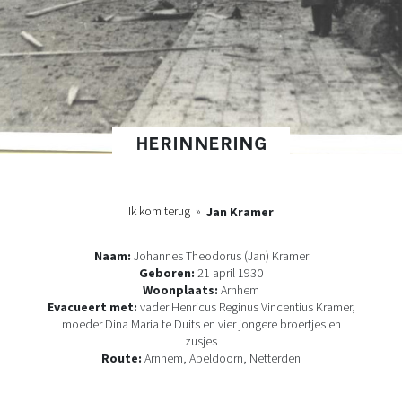
HERINNERING
Ik kom terug
»
Jan Kramer
Naam:
Johannes Theodorus (Jan) Kramer
Geboren:
21 april 1930
Woonplaats:
Arnhem
Evacueert met:
vader Henricus Reginus Vincentius Kramer,
moeder Dina Maria te Duits en vier jongere broertjes en
zusjes
Route:
Arnhem, Apeldoorn, Netterden