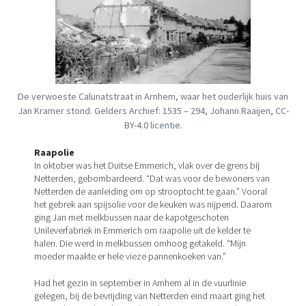
De verwoeste Calunatstraat in Arnhem, waar het ouderlijk huis van
Jan Kramer stond. Gelders Archief: 1535 – 294, Johann Raaijen, CC-
BY-4.0 licentie.
Raapolie
In oktober was het Duitse Emmerich, vlak over de grens bij
Netterden, gebombardeerd. “Dat was voor de bewoners van
Netterden de aanleiding om op strooptocht te gaan.” Vooral
het gebrek aan spijsolie voor de keuken was nijpend. Daarom
ging Jan met melkbussen naar de kapotgeschoten
Unileverfabriek in Emmerich om raapolie uit de kelder te
halen. Die werd in melkbussen omhoog getakeld. “Mijn
moeder maakte er hele vieze pannenkoeken van.”
Had het gezin in september in Arnhem al in de vuurlinie
gelegen, bij de bevrijding van Netterden eind maart ging het