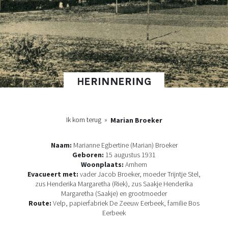
HERINNERING
Ik kom terug
»
Marian Broeker
Naam:
Marianne Egbertine (Marian) Broeker
Geboren:
15 augustus 1931
Woonplaats:
Arnhem
Evacueert met:
vader Jacob Broeker, moeder Trijntje Stel,
zus Henderika Margaretha (Riek), zus Saakje Henderika
Margaretha (Saakje) en grootmoeder
Route:
Velp, papierfabriek De Zeeuw Eerbeek, familie Bos
Eerbeek