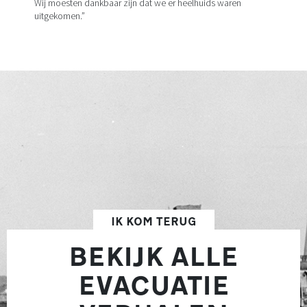
Wij moesten dankbaar zijn dat we er heelhuids waren
uitgekomen.”
IK KOM TERUG
BEKIJK ALLE
EVACUATIE