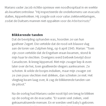
Marians vader Jacob richtte opnieuw een noodhospitaal in en werkte
als kwartiercontroleur. “Hij inspecteerde de onderkomens van evacués:
stallen, kippenhokken. Hij zorgde ook voor valse ziekteverklaringen,
zodat de Duitsers mannen niet oppakten voor de
Arbeitseinsatz
.”
Blikkerende tanden
Dat de bevrijding ophanden was, hoorden ze van hun
gastheer Zegert. Die vertelde dat de rood-wit-blauwe vlag
aan de toren van Zutphen hing, op 6 april 1945. Marian: “Toen
zijn zoon vertelde dat de Engelsen eraan kwamen, stond ik
mijn haar te vlechten. Overigens werd Eerbeek bevrijd door
Canadezen. Ik kreeg kippenvel. Met mijn zwager liep ik even
later over de hei, toen geallieerde vliegers aankwamen. Ze
schoten. Ik wilde de bosjes induiken, maar mijn zwager zei:
ze zien jouw vlechten met strikken, dan schieten ze niet. Het
vliegtuig kwam laag over, ik zag de blikkerende tanden van
de piloot.”
Na de oorlog had Marians vader nooit tijd om terug te blikken
op de oorlog en de evacuatie. “Er waren veel zieken, veel
getraumatiseerde mensen. En er werden veel baby’s geboren.