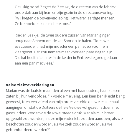
Gelukkig bood Zegert de Zeeuw, de directeur van de fabriek
onderdak aan bij hem en zijn gezin in de directeurswoning.
“Wij kregen de bovenverdieping. Het waren aardige mensen.
Ze bemoeiden zich niet met ons.”
Riek en Saakje, de twee oudere zussen van Marian gingen
terug naar Arnhem om de kat Snor op te halen. “Toen we
evacueerden, had mijn moeder een pan soep voor hem
klaargezet. Het zou immers maar voor een paar dagen zijn.
Die kat heeft zich later in de kelder in Eerbeek tegoed gedaan
aan een pan met vlees.”
Valse ziekteverklaringen
Marian was de laatste maanden alleen met haar ouders, haar zussen
zaten bij hun verloofdes. “Ik voelde me veilig. Een keer ben ik echt bang
geweest, toen een vriend van mijn broer vertelde dat we er allemaal
aangingen omdat de Duitsers de hele Veluwe vol gezet hadden met
gascilinders. Verder voelde ik wel steeds druk. Wat als mijn broer
opgepakt zou worden, als ze mijn vader iets zouden aandoen, als we
beschoten zouden worden, als we ziek zouden worden, als we
gebombardeerd werden?”