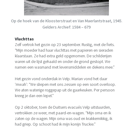
Op de hoek van de Kloosterstraat en Van Maerlantstraat, 1945.
Gelders Archief: 1584 – 679
Vluchttas
Zelf vertrok het gezin op 23 september. Rustig, met de fiets.
“Mijn moeder had haar vluchttas met papieren en sieraden
klaarstaan. Ze had extra geld opgenomen. De schilderijen
waren uit de lijst gehaald en onder de grond gestopt. We
namen een wasmand met levensmiddelen en dekens mee.”
Het gezin vond onderdak in Velp. Marian vond het daar
‘mwah’: “We sliepen met ons zessen op een soort overloop.
We aten waterige roggepap uit de gaarkeuken. Per persoon
kreeg je dan een lepel.”
Op 2 oktober, toen de Duitsers evacués Velp uitstuurden,
vertrokken ze weer, met paard-en-wagen. “Mijn oma en ik
zaten op de wagen. Mijn oma was oud en krakkemikkig, ik
had griep. Op schoot had ik mijn konijn Truckie.”