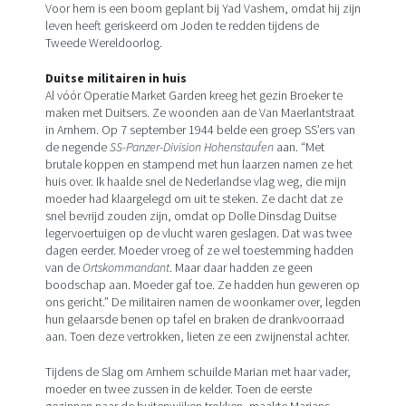
Voor hem is een boom geplant bij Yad Vashem, omdat hij zijn
leven heeft geriskeerd om Joden te redden tijdens de
Tweede Wereldoorlog.
Duitse militairen in huis
Al vóór Operatie Market Garden kreeg het gezin Broeker te
maken met Duitsers. Ze woonden aan de Van Maerlantstraat
in Arnhem. Op 7 september 1944 belde een groep SS’ers van
de negende
SS-Panzer-Division Hohenstaufen
aan. “Met
brutale koppen en stampend met hun laarzen namen ze het
huis over. Ik haalde snel de Nederlandse vlag weg, die mijn
moeder had klaargelegd om uit te steken. Ze dacht dat ze
snel bevrijd zouden zijn, omdat op Dolle Dinsdag Duitse
legervoertuigen op de vlucht waren geslagen. Dat was twee
dagen eerder. Moeder vroeg of ze wel toestemming hadden
van de
Ortskommandant
. Maar daar hadden ze geen
boodschap aan. Moeder gaf toe. Ze hadden hun geweren op
ons gericht.” De militairen namen de woonkamer over, legden
hun gelaarsde benen op tafel en braken de drankvoorraad
aan. Toen deze vertrokken, lieten ze een zwijnenstal achter.
Tijdens de Slag om Arnhem schuilde Marian met haar vader,
moeder en twee zussen in de kelder. Toen de eerste
gezinnen naar de buitenwijken trokken, maakte Marians