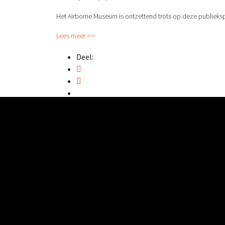
Het Airborne Museum is ontzettend trots op deze publieksp
Lees meer >>
Deel:
Naar boven
Bezoek
Reserveer direct je tickets
Reserveer je tickets