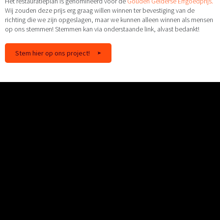
Het restauratieplan is genomineerd voor de
Gouden Gelderse Erfgoedprijs.
Wij zouden deze prijs erg graag willen winnen ter bevestiging van de
richting die we zijn opgeslagen, maar we kunnen alleen winnen als mensen
op ons stemmen! Stemmen kan via onderstaande link, alvast bedankt!
Stem hier op ons project!
Naar boven
Bezoek
Reserveer direct je tickets
Reserveer je tickets