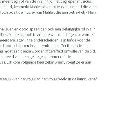
eer begrijpt van de in zijn tijd niet begrepen musicus.
Nederland, kenmerkt Mahler als ambitieus en iemand die vaak
Toch boeit de muziek van Mahler, die een betrekkelijk klein
a leven en dood speelt dan ook een belangrijke rol in zijn
ities. Mahlers grootste ambitie was om dirigent te worden
 meerdere lagen in te onderscheiden, zijn liefde voor de
n boodschappen in zijn symfonieën. Ter illustratie laat
ng moet een beetje worden afgeraffeld omwille van de tijd.
l een beeld van hem gekregen, jammer dat de
as. ,,Ik kom volgende keer zeker weer”, voegt ze er aan
ge eeuw- van de vrouw en het vrouwbeeld in de kunst. Vanaf