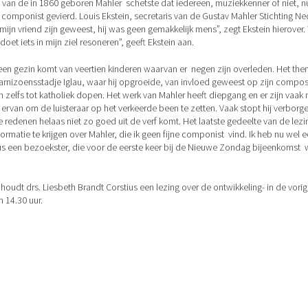
an de in 1860 geboren Mahler schetste dat iedereen, muziekkenner of niet, nu m
s componist gevierd. Louis Ekstein, secretaris van de Gustav Mahler Stichting 
ijn vriend zijn geweest, hij was geen gemakkelijk mens”, zegt Ekstein hierover. 
oet iets in mijn ziel resoneren”, geeft Ekstein aan.
 een gezin komt van veertien kinderen waarvan er negen zijn overleden. Het them
 garnizoensstadje Iglau, waar hij opgroeide, van invloed geweest op zijn compos
ch zelfs tot katholiek dopen. Het werk van Mahler heeft diepgang en er zijn vaak
 ervan om de luisteraar op het verkeerde been te zetten. Vaak stopt hij verborge
redenen helaas niet zo goed uit de verf komt. Het laatste gedeelte van de lezi
ormatie te krijgen over Mahler, die ik geen fijne componist vind. Ik heb nu we
us een bezoekster, die voor de eerste keer bij de Nieuwe Zondag bijeenkomst w
oudt drs. Liesbeth Brandt Corstius een lezing over de ontwikkeling- in de vori
 14.30 uur.