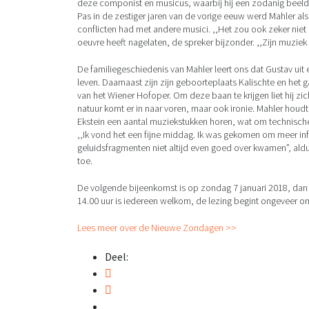
deze componist en musicus, waarbij hij een zodanig beeld v
Pas in de zestiger jaren van de vorige eeuw werd Mahler al
conflicten had met andere musici. ,,Het zou ook zeker niet m
oeuvre heeft nagelaten, de spreker bijzonder. ,,Zijn muziek d
De familiegeschiedenis van Mahler leert ons dat Gustav uit
leven. Daarnaast zijn zijn geboorteplaats Kalischte en het
van het Wiener Hofoper. Om deze baan te krijgen liet hij zi
natuur komt er in naar voren, maar ook ironie. Mahler houdt
Ekstein een aantal muziekstukken horen, wat om technische 
,,Ik vond het een fijne middag. Ik was gekomen om meer inf
geluidsfragmenten niet altijd even goed over kwamen”, ald
toe.
De volgende bijeenkomst is op zondag 7 januari 2018, dan h
14.00 uur is iedereen welkom, de lezing begint ongeveer om
Lees meer over de Nieuwe Zondagen >>
Deel: