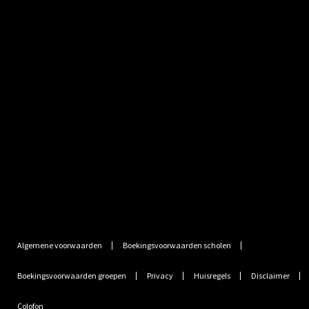
+31(0)26 333 77 10
Bekijk route
Algemene voorwaarden
Boekingsvoorwaarden scholen
Boekingsvoorwaarden groepen
Privacy
Huisregels
Disclaimer
Colofon