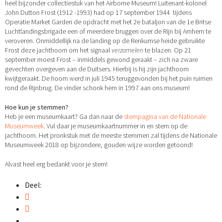
heel bijzonder collectiestuk van het Airborne Museum! Luitenant-kolonel
John Dutton Frost (1912 -1993) had op 17 september 1944 tijdens
Operatie Market Garden de opdracht met het 2e bataljon van de 1e Britse
Luchtlandingsbrigade een of meerdere bruggen over de Rijn bij Arnhem te
veroveren. Onmiddellijk na de landing op de Renkumse heide gebruikte
Frost deze jachthoorn om het signaal
verzamelen
te blazen. Op 21
september moest Frost – inmiddels gewond geraakt – zich na zware
gevechten overgeven aan de Duitsers. Hierbij is hij zijn jachthoorn
kwijtgeraakt. De hoorn werd in juli 1945 teruggevonden bij het puin ruimen
rond de Rijnbrug. De vinder schonk hem in 1997 aan ons museum!
Hoe kun je stemmen?
Heb je een museumkaart? Ga dan naar de
stempagina van de Nationale
Museumweek
. Vul daar je museumkaartnummer in en stem op de
jachthoorn.
Het pronkstuk met de meeste stemmen zal tijdens de Nationale
Museumweek 2018 op bijzondere, gouden wijze worden getoond!
Alvast heel erg bedankt voor je stem!
Deel: