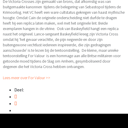
De Victoria Crosses zijn gemaakt van brons, dat afkomstig was van
buitgemaakte kanonnen tijdens de belegering van Sebastopol tijdens de
Krimoorlog. Het VC heeft een ware cultstatus gekregen van haast mythische
hoogte. Omdat Cain de originele onderscheiding niet durfde te dragen
heeft hij een replica laten maken, wel met het originele lint. Beide
exemplaren hangen in de vitrine. Ook van Baskeyfield hangt een replica
naast het origineel. Lance-sergeant Baskeyfield kreeg zijn Victoria Cross
omdat hij ‘het gevaar verachtte, de pijn negeerde en door zijn
buitengewone vechtlust iedereen inspireerde, die zijn gedragingen
aanschouwde’ is te lezen bij de tentoonstelling. De kleine, maar unieke
tentoonstelling For Valour is een hommage aan alle Britse militairen voor
getoonde moed tijdens de Slag om Arnhem, gesymboliseerd door
degenen die het Victoria Cross hebben ontvangen.
Lees meer over For Valour >>
Deel:
Naar boven