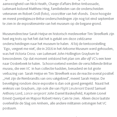
aanwezigheid van Nick Heath, Charge d’affairs Britse Ambassade,
Luitenant-kolonel Matthew Hing, familieleden van de onderscheiden
veteranen en Robert Croll (foto), voorzitter van het vfonds. Deze hoogste
en meest prestigieuze Britse onderscheidingen zijn nog tot eind september
te zien in de expositieruimte van het museum op de begane grond.
Museumdirecteur Sarah Heijse en historisch medewerker Tim Streefkerk zijn
heel erg trots op het feit dat het is gelukt om deze zeldzame
onderscheidingen naar het museum te halen. Al bij de tentoonstelling
‘Ego, vergeet me niet’, die in 2016 in het Airborne Museum werd gehouden,
was het Victoria Cross van Luitenant John Hollington Grayburn te
bewonderen. Op dat moment ontstond het plan om alle vijf VC’s een keer
naar Oosterbeek te halen. Schoorvoetend werden de verschillende Britse
musea, die een VC in hun collectie hadden, benaderd en tot grote
verbazing van Sarah Heijse en Tim Streefkerk was de reactie overal positief.
,,Het zijn de Rembrandts van ons vakgebied”, meent Sarah Heijse. De
beveiliging rondom deze expositie is dan ook goed geregeld. Naast het
erekruis van Grayburn, zijn ook die van
Flight Lieutenant
David Samuel
Anthony Lord,
Lance-sergeant
John Daniel Baskeyfield, Kapitein Lionel
Ernest Queripel en Majoor Robert Henry Cain te zien. Alleen deze laatste
overleefde de Slag om Arnhem, alle andere militairen ontvingen het VC
postuum.