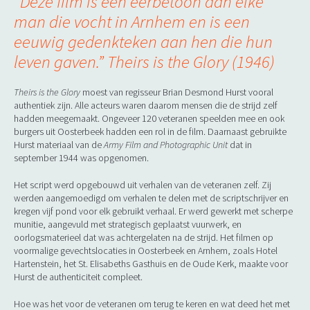
“Deze film is een eerbetoon aan elke
man die vocht in Arnhem en is een
eeuwig gedenkteken aan hen die hun
leven gaven.” Theirs is the Glory
(1946)
Theirs is the Glory
moest van regisseur Brian Desmond Hurst vooral
authentiek zijn. Alle acteurs waren daarom mensen die de strijd zelf
hadden meegemaakt. Ongeveer 120 veteranen speelden mee en ook
burgers uit Oosterbeek hadden een rol in de film. Daarnaast gebruikte
Hurst materiaal van de
Army Film and Photographic Unit
dat in
september 1944 was opgenomen.
Het script werd opgebouwd uit verhalen van de veteranen zelf. Zij
werden aangemoedigd om verhalen te delen met de scriptschrijver en
kregen vijf pond voor elk gebruikt verhaal. Er werd gewerkt met scherpe
munitie, aangevuld met strategisch geplaatst vuurwerk, en
oorlogsmaterieel dat was achtergelaten na de strijd. Het filmen op
voormalige gevechtslocaties in Oosterbeek en Arnhem, zoals Hotel
Hartenstein, het St. Elisabeths Gasthuis en de Oude Kerk, maakte voor
Hurst de authenticiteit compleet.
Hoe was het voor de veteranen om terug te keren en wat deed het met