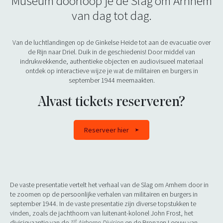
Museum doorloop je de Slag om Arnhem
van dag tot dag.
Van de luchtlandingen op de Ginkelse Heide tot aan de evacuatie over
de Rijn naar Driel. Duik in de geschiedenis! Door middel van
indrukwekkende, authentieke objecten en audiovisueel materiaal
ontdek op interactieve wijze je wat de militairen en burgers in
september 1944 meemaakten.
Alvast tickets reserveren?
Reserveer hier
De vaste presentatie vertelt het verhaal van de Slag om Arnhem door in
te zoomen op de persoonlijke verhalen van militairen en burgers in
september 1944. In de vaste presentatie zijn diverse topstukken te
vinden, zoals de jachthoorn van luitenant-kolonel John Frost, het
st
divisievaantje van de
1
Airborne Division
en de Bronzen Leeuw van