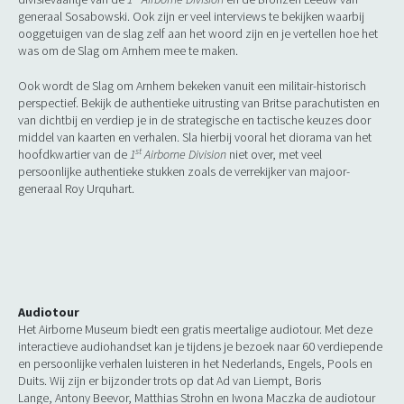
generaal Sosabowski. Ook zijn er veel interviews te bekijken waarbij
ooggetuigen van de slag zelf aan het woord zijn en je vertellen hoe het
was om de Slag om Arnhem mee te maken.
Ook wordt de Slag om Arnhem bekeken vanuit een militair-historisch
perspectief. Bekijk de authentieke uitrusting van Britse parachutisten en
van dichtbij en verdiep je in de strategische en tactische keuzes door
middel van kaarten en verhalen. Sla hierbij vooral het diorama van het
st
hoofdkwartier van de
1
Airborne Division
niet over, met veel
persoonlijke authentieke stukken zoals de verrekijker van majoor-
generaal Roy Urquhart.
Audiotour
Het Airborne Museum biedt een gratis meertalige audiotour. Met deze
interactieve audiohandset kan je tijdens je bezoek naar 60 verdiepende
en persoonlijke verhalen luisteren in het Nederlands, Engels, Pools en
Duits. Wij zijn er bijzonder trots op dat Ad van Liempt, Boris
Lange, Antony Beevor, Matthias Strohn en Iwona Maczka de audiotour