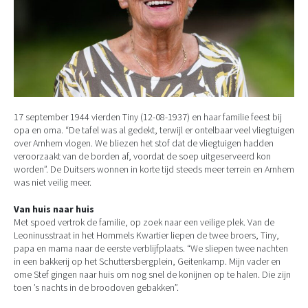
17 september 1944 vierden Tiny (12-08-1937) en haar familie feest bij
opa en oma. “De tafel was al gedekt, terwijl er ontelbaar veel vliegtuigen
over Arnhem vlogen. We bliezen het stof dat de vliegtuigen hadden
veroorzaakt van de borden af, voordat de soep uitgeserveerd kon
worden”. De Duitsers wonnen in korte tijd steeds meer terrein en Arnhem
was niet veilig meer.
Van huis naar huis
Met spoed vertrok de familie, op zoek naar een veilige plek. Van de
Leoninusstraat in het Hommels Kwartier liepen de twee broers, Tiny,
papa en mama naar de eerste verblijfplaats. “We sliepen twee nachten
in een bakkerij op het Schuttersbergplein, Geitenkamp. Mijn vader en
ome Stef gingen naar huis om nog snel de konijnen op te halen. Die zijn
toen ’s nachts in de broodoven gebakken”.