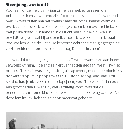
‘Bevrijding, wat is dit?’
Voor een jonge meid van 7 jaar zijn er veel gebeurtenissen die
onbegrijpelijk en verwarrend zijn. Zo ook de bevrijding, dit kwam niet
over. “Ik was buiten aan het spelen naast de loods. Ineens kwam de
overbuurman over de weilanden aangerend en klom over het hekwerk
met prikkeldraad. Zijn handen in de lucht ‘we zijn bevrijd, we zijn
bevrijd!’ Nog voordat hij ons bereikte hoorde we een enorm kabaal.
Rookwolken vulde de lucht. De kerktoren achter de man ging tegen de
vlakte. Achteraf hoorde we dat daar nog Duitsers in zaten”.
Het was tijd om terug te gaan naar huis. Te voet kwamen ze aan in een
verwoest Arnhem. Hoelang ze hierover hadden gedaan, weet Tiny niet
precies. “Het huis was leeg en stofgruis lag overal, maar daar blonk iets
donkergrijs op, mijn poppenwagen! Hij stond er nog, wat was ik blij!”.
Als kind had je niet veel in de oorlogsjaren, voor Tiny was dit dan ook
een groot cadeau. Wat Tiny wel verdrietig vond, was dat de
benedenburen – ome Max en tante Miep – niet meer terugkwamen. Van
deze familie Levi hebben ze nooit meer wat gehoord.