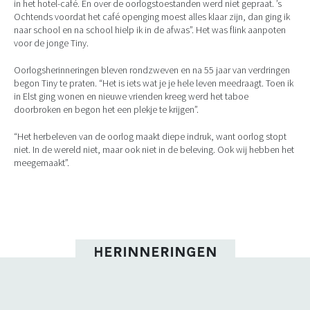
in het hotel-café. En over de oorlogstoestanden werd niet gepraat. ’s
Ochtends voordat het café openging moest alles klaar zijn, dan ging ik
naar school en na school hielp ik in de afwas”. Het was flink aanpoten
voor de jonge Tiny.
Oorlogsherinneringen bleven rondzweven en na 55 jaar van verdringen
begon Tiny te praten. “Het is iets wat je je hele leven meedraagt. Toen ik
in Elst ging wonen en nieuwe vrienden kreeg werd het taboe
doorbroken en begon het een plekje te krijgen”.
“Het herbeleven van de oorlog maakt diepe indruk, want oorlog stopt
niet. In de wereld niet, maar ook niet in de beleving. Ook wij hebben het
meegemaakt”.
HERINNERINGEN