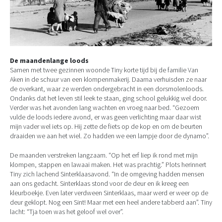
De maandenlange loods
Samen met twee gezinnen woonde Tiny korte tijd bij de familie Van
Aken in de schuur van een klompenmakerij. Daarna verhuisden ze naar
de overkant, waar ze werden ondergebracht in een dorsmolenloods.
Ondanks dat het leven stil leek te staan, ging school gelukkig wel door.
Verder was het avonden lang wachten en vroeg naar bed. “Gezoem
vulde de loods iedere avond, er was geen verlichting maar daar wist
mijn vader wel iets op. Hij zette de fiets op de kop en om de beurten
draaiden we aan het wiel. Zo hadden we een lampje door de dynamo”.
De maanden verstreken langzaam. “Op het erf liep ik rond met mijn
klompen, stappen en lawaai maken. Het was prachtig.” Plots herinnert
Tiny zich lachend Sinterklaasavond. “In de omgeving hadden mensen
aan ons gedacht. Sinterklaas stond voor de deur en ik kreeg een
kleurboekje. Even later verdween Sinterklaas, maar werd er weer op de
deur geklopt. Nog een Sint! Maar met een heel andere tabberd aan”. Tiny
lacht: “Tja toen was het geloof wel over”.