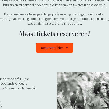
indrukwekkende locaties en historische gebeurtenissen ook persoonlijke verha
burgers en militairen die op deze plekken aanwezig waren tijdens de strijd.
De perimeterwandeling gaat langs plekken van grote slagen, klein leed en
moedige acties, langs oude landgoederen, voormalige noodhospitalen en nog
steeds zichtbare sporen van de oorlog.
Alvast tickets reserveren?
Reserveer hier
nderen vanaf 12 jaar.
Nederlands en duurt
borne Museum at Hartenstein.
ur
ur