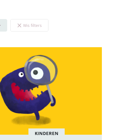
×
Wis filters
KINDEREN