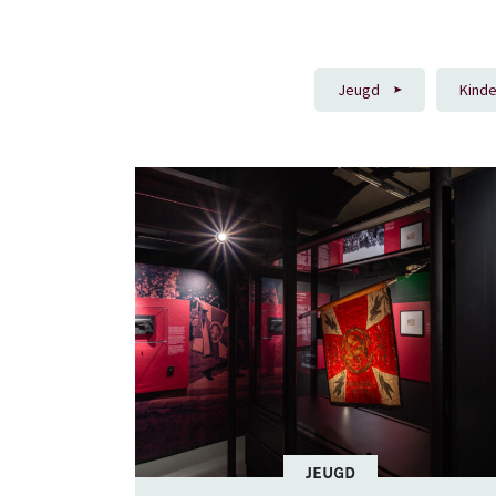
Jeugd
Kind
JEUGD