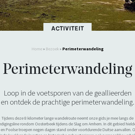
ACTIVITEIT
Home
»
Bezoek
»
Perimeterwandeling
Perimeterwandeling
Loop in de voetsporen van de geallieerden
en ontdek de prachtige perimeterwandeling.
Tijdens deze 8 kilometer lange wandelroute neemt onze gids je mee langs de
edigingsline rondom Oosterbeek tijdens de Slag om Arnhem. In dit gebied hield
e en Poolse troepen negen dagen stand onder voortdurende Duitse aanvallen. 