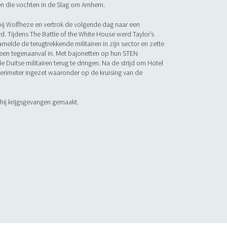
en die vochten in de Slag om Arnhem.
ij Wolfheze en vertrok de volgende dag naar een
d. Tijdens The Battle of the White House werd Taylor’s
amelde de terugtrekkende militairen in zijn sector en zette
een tegenaanval in. Met bajonetten op hun STEN
 Duitse militairen terug te dringen. Na de strijd om Hotel
perimeter ingezet waaronder op de kruising van de
hij krijgsgevangen gemaakt.