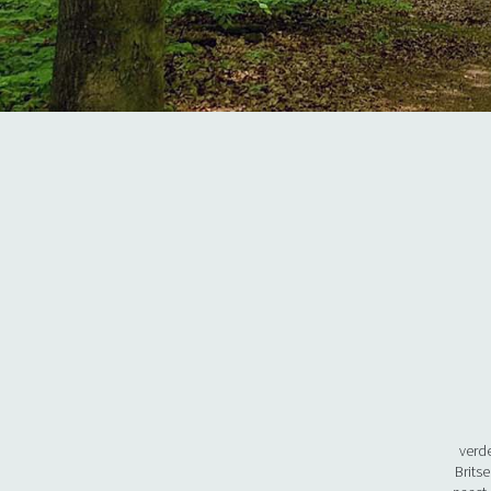
verd
Brits